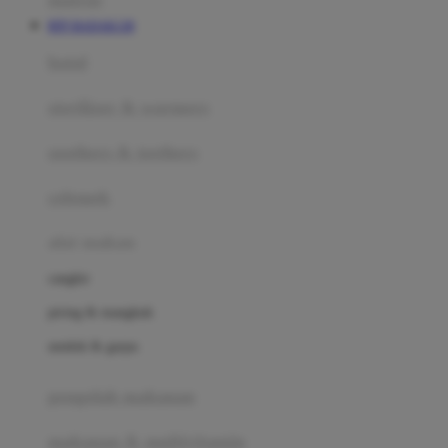
RTP BADAK138
botol
sterilizer & warmers
soothers & teethers
celemek
alat makan
cangkir
piring & mangkuk
sendok & garpu
pengolah makanan
makanan & multivitamin