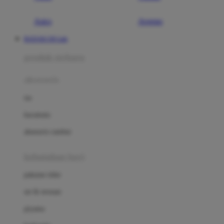
Asics
Aveeno
BADAK138 Link
produk terbaru
aksesoris
tas
kacamata
aksesoris rambut
kebutuhan bayi
pakaian tidur
set & terusan
piyama