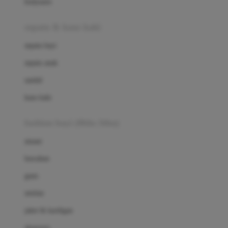
bodysuits
sepatu & kaus kaki
sepatu bayi
sepatu anak
sandal
kaus kaki
fashion bayi (0bln-3thn)
atasan
bawahan
gaun
setelan
jaket & kardigan
aksesoris