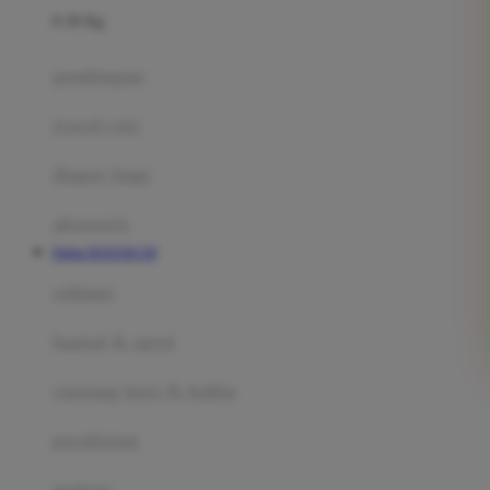
0-36 Kg
gendongan
travel cots
diaper bags
aksesoris
Daftar BADAK138
selimut
bantal & sprei
ranjang bayi & balita
perabotan
matras