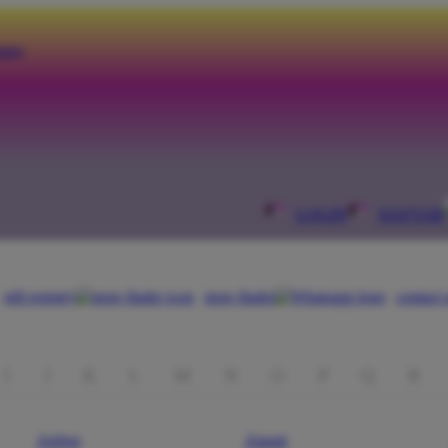
istry
LOGIN
DAFTAR
gift registry
store finder
contact 
I
J
K
L
M
N
O
P
Q
R
Airfree
Alamii