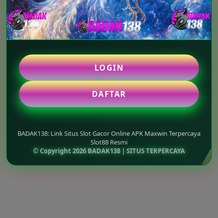
LOGIN
DAFTAR
BADAK138: Link Situs Slot Gacor Online APK Maxwin Terpercaya
Slot88 Resmi
© Copyright 2026 BADAK138 | SITUS TERPERCAYA